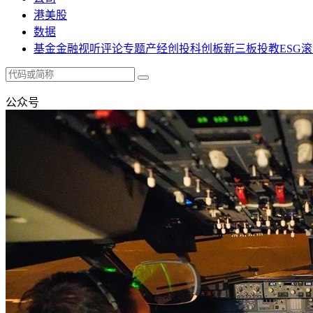
港美股
数据
基金
金融
视听
评论
专题
产经
创投
科创板
新三板
投教
ESG
滚
公众号