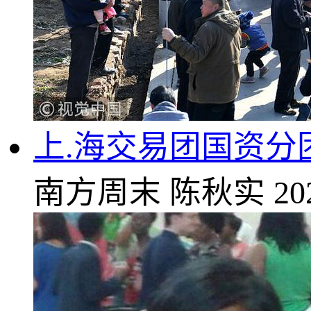
上.海交易团国资分
南方周末
陈秋实
20