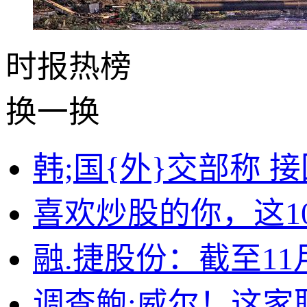
时报
热榜
换一换
韩;国{外}交部称
喜欢炒股的你，这1
融.捷股份：截至11
调查鲍:威尔！这家