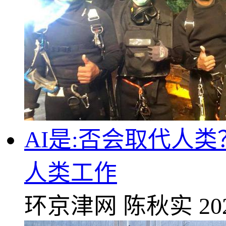
AI是:否会取代人
人类工作
环京津网
陈秋实
20