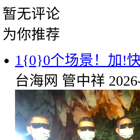
暂无评论
为你推荐
1{0}0个场景！加
台海网
管中祥
2026