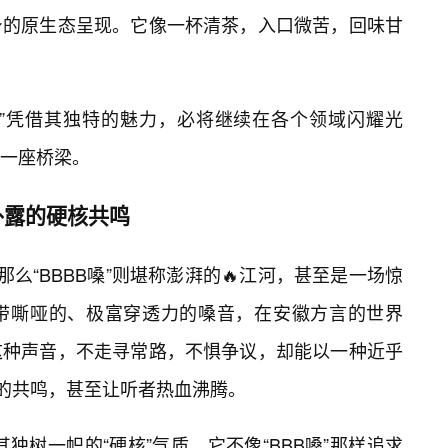
身的原生态呈现。它像一杯清茶，入口微苦，回味甘
嗓”凭借其独特的魅力，必将继续在各个领域闪耀光
一座桥梁。
外露的硬核共鸣
那么“BBBB嗓”则堪称澎湃的🔥江河，甚至是一场惊
带嘶哑的、极富穿透力的嗓音，在安徽方言的世界
这种声音，不走寻常路，不惧争议，却能以一种近乎
烈的共鸣，甚至让听者热血沸腾。
于其独树一帜的“硬核”气质。它不像“BBB嗓”那样追求