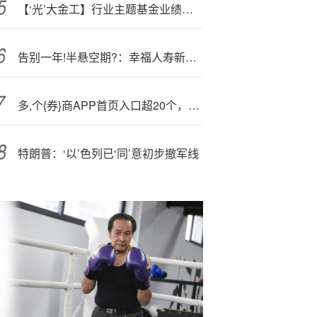
【‘光’大金工】行业主题基金业绩表现较弱，被动资金流入金融地产、周期等行业ETF——基金市场与ESG产品周报20251020
告别一年!半悬空期?：幸福人寿新董事长何六艺任职落槌，多重压力考验新管理层
多,个{券}商APP首页入口超20个，分层供给能力显不足
特朗普：‘以’色列已‘同’意初步撤军线