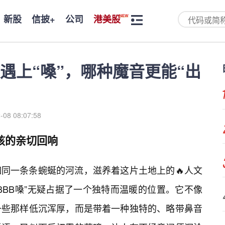
新股
信披+
公司
港美股
遇上“嗓”，哪种魔音更能“出
-08 08:07:58
孩的亲切回响
如同一条条蜿蜒的河流，滋养着这片土地上的🔥人文
BBB嗓”无疑占据了一个独特而温暖的位置。它不像
一些那样低沉浑厚，而是带着一种独特的、略带鼻音