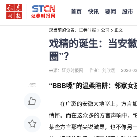
首页
快讯
要闻
股市
您当前的位置：
证券时报
>
公司
>
正文
戏精的诞生：当安徽
圈”？
来源：证券时报网
作者：刘欣然
2026-02
“BBB嗓”的温柔陷阱：邻家女
点赞
在广袤的安徽大地💡上，方言
情怀。而在这众多的方言声响中，“
某些方言那样尖锐激昂，也不像另