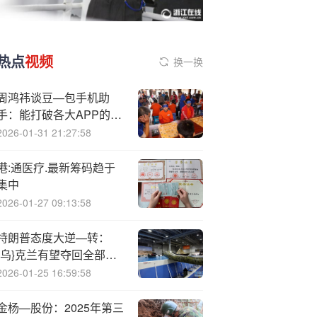
热点
视频
换一换
周鸿祎谈豆—包手机助
手：能打破各大APP的壁
垒，还是会被围剿？
2026-01-31 21:27:58
港:通医疗.最新筹码趋于
集中
2026-01-27 09:13:58
特朗普态度大逆—转：
{乌}克兰有望夺回全部失
地，鼓励北约击落入侵俄
2026-01-25 16:59:58
机
金杨—股份：2025年第三