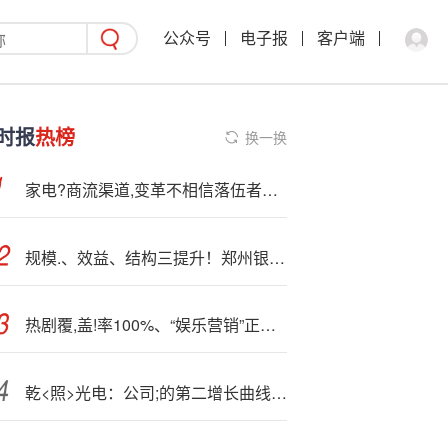
公众号
电子报
客户端
时报
热榜
换一换
家电?商流渠道,变革不相信落伍者的眼泪
规模.、效益、结构三提升！郑州银行三季报韧性满满
热剧覆,盖!率100%、“娱乐营销”正在成为外卖“三国杀”的分战场？
乾<照>光电：公司;的第二增长曲线涵盖LED相关产品领域