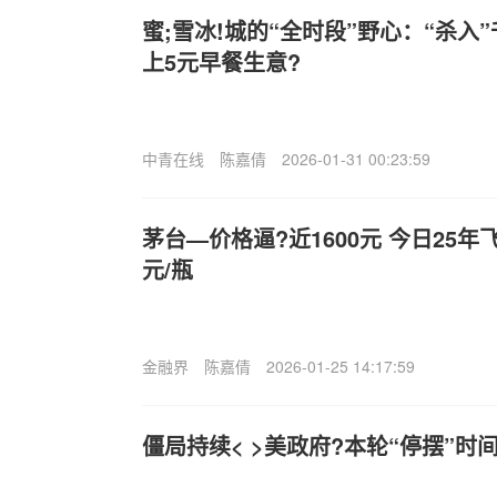
蜜;雪冰!城的“全时段”野心：“杀入
上5元早餐生意?
中青在线
陈嘉倩
2026-01-31 00:23:59
茅台—价格逼?近1600元 今日25年
元/瓶
金融界
陈嘉倩
2026-01-25 14:17:59
僵局持续< >美政府?本轮“停摆”时