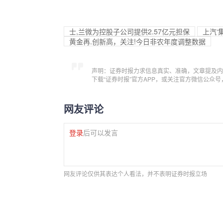
士,兰微为控股子公司提供2.57亿元担保
上汽‘
黄金再.创新高，关注!今日非农年度调整数据
声明：证券时报力求信息真实、准确，文章提及内
下载“证券时报”官方APP，或关注官方微信公众
网友评论
登录
后可以发言
网友评论仅供其表达个人看法，并不表明证券时报立场