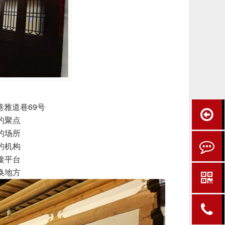
雅道巷69号
的聚点
的场所
的机构
接平台
换地方