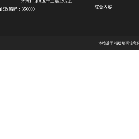
环球广场A区十三层1302室
综合内容
邮政编码：350000
本站基于 福建瑞研信息科