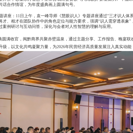
共话合作情谊，为年度盛典画上圆满句号。
讲座：11日上午，袁一峰导师《慧眼识人》专题讲座通过“三才识人体
将才、相才在团队协作中的角色定位与能力要求，强调“识人需穿透表象”
过案例研讨与互动问答，深化与会者对人性智慧的理解与应用。
圆满收官，闽黔商界共聚赤壁温泉，通过主题分享、工作报告、晚宴联
升级，以文化共鸣凝聚力量，为2026年民营经济高质量发展注入真实动