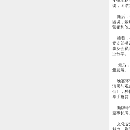
年技术积
调，团结
随后，王
困境，聚
营销利他
接着，会
党支部书
事及会员
业分享。
最后，刘
量发展。
晚宴环节
演员与观
仙》，独
举手抢答
颁牌环节
监事长牌
文化交流
魅力，刚