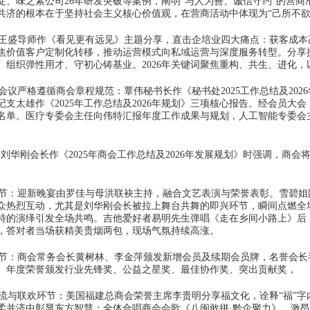
淀、味之素公司26年研发突破等案例，阐明“与人为善、诚信守约”的营商
共济的根本在于坚持社会主义核心价值观，在营商活动中体现为“己所不欲
盛导师作《看见更有远见》主题分享，直击企培业四大痛点：获客成本
焦价值客户定制化转移，推动运营模式向私域运营与深度服务转型。分享提
、组织弹性用才、守初心铸基业。2026年关键词聚焦重构、共生、进化
议严格遵循商会章程规范：覃伟秘书长作《秘书处2025工作总结及2026
记支太雄作《2025年工作总结及2026年规划》三项核心报告。经会员大
名单。医疗专委会主任向伟特汇报年度工作成果与规划，人工智能专委会主
华刚会长作《2025年商会工作总结及2026年发展规划》时强调，商
：迎新晚宴由罗佳与母洪联袂主持，融合文艺表演与荣誉表彰。雪碧姐
众热烈互动，尤其是刘华刚会长被拉上舞台共舞的即兴环节，瞬间点燃全
特的演绎引发全场共鸣。吉他爱好者易明先生弹唱《走在乡间小路上》后，
，答对者当场获精美贵烟两包，现场气氛持续高涨。
：商会常务会长黄树林、李金萍颁发新增会员及续期会员牌，名誉会长
。年度荣誉颁发行业先锋奖、公益之星奖、最佳协作奖、突出贡献奖，
与联欢环节：美国福建总商会荣誉主席李贵明分享福文化，诠释“福”字
柔并济中彰显东方智慧；全体合唱商会会歌《八闽敢拼·黔企聚力》，激