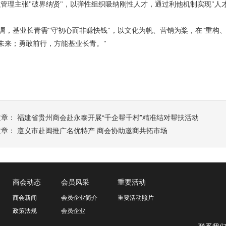
织管理主张"破界纳贤"，以弹性组织吸纳刚性人才，通过利他机制实现"人
，基业长青需"守初心而非赚快钱"，以文化为帆、营销为桨，在"重构、
未来；勇敢前行，方能基业长青。"
文章：
福建省贵州商会赴永泰开展“千企帮千村”精准结对帮扶活动
文章：
遵义市赴闽推广名优特产 商会协助邀商共拓市场
商会动态
会员风采
重要活动
商会新闻
会员企业简介
重要活动照片
政策法规
会员企业