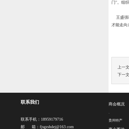
门"。组
王盛强调
才能走向
上一
下一
联系我们
商会概况
·
联系手机：18959179716
贵州特产
邮 箱：fjsgzshdej@163.com