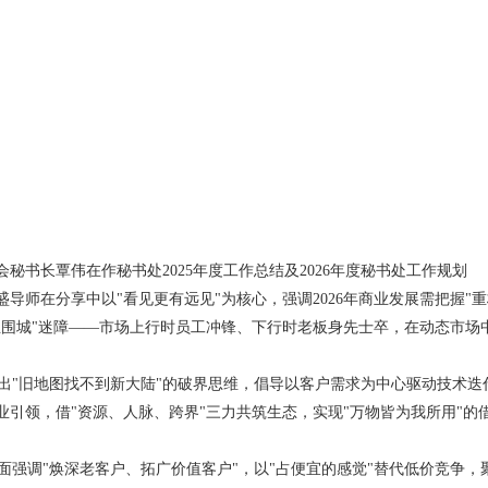
会秘书长覃伟在作秘书处2025年度工作总结及2026年度秘书处工作规划
盛导师在分享中以"看见更有远见"为核心，强调2026年商业发展需把握
业围城"迷障——市场上行时员工冲锋、下行时老板身先士卒，在动态市场
"旧地图找不到新大陆"的破界思维，倡导以客户需求为中心驱动技术迭代
业引领，借"资源、人脉、跨界"三力共筑生态，实现"万物皆为我所用"的
强调"焕深老客户、拓广价值客户"，以"占便宜的感觉"替代低价竞争，聚