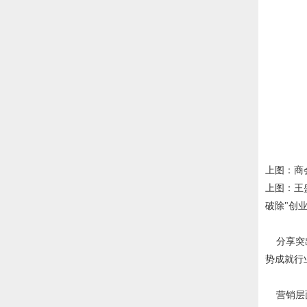
上图：商
上图：王
破除"创
分享突出
势成就行
营销层面