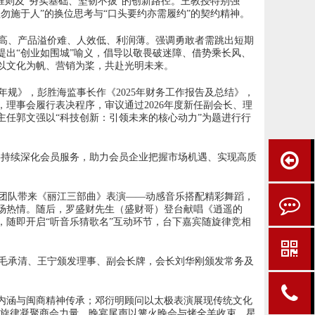
准则及“夯实基础、坚韧不拔”的创新路径。王教授特别强
勿施于人”的换位思考与“口头要约亦需履约”的契约精神。
高、产品溢价难、人效低、利润薄。强调勇敢者需跳出短期
出“创业如围城”喻义，倡导以敬畏破迷障、借势乘长风、
，以文化为帆、营销为桨，共赴光明未来。
年规》，彭胜海监事长作《2025年财务工作报告及总结》，
会，理事会履行表决程序，审议通过2026年度新任副会长、理
任郭文强以“科技创新：引领未来的核心动力”为题进行行
会将持续深化会员服务，助力会员企业把握市场机遇、实现高质
团队带来《丽江三部曲》表演——动感音乐搭配精彩舞蹈，
场热情。随后，罗盛财先生（盛财哥）登台献唱《逍遥的
随即开启“听音乐猜歌名”互动环节，台下嘉宾随旋律竞相
毛承清、王宁颁发理事、副会长牌，会长刘华刚颁发常务及
内涵与闽商精神传承；邓衍明顾问以太极表演展现传统文化
昂旋律凝聚商会力量。晚宴尾声以篝火晚会与烤全羊收束，星